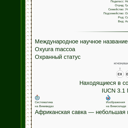
Подкласс:
Н
Отряд:
Г
Семейство:
У
Подсемейство:
O
Род:
С
Вид:
А
Международное научное название
Oxyura maccoa
Охранный статус
Находящиеся в со
IUCN 3.1 
Систематика
Изображения
на Викивидах
на Викискладе
Африканская савка — небольшая п