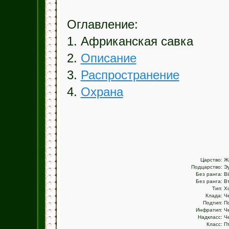
Оглавление:
1. Африканская савка
2.
Описание
3.
Распространение
4.
Охрана
Царство:
Ж
Подцарство:
Э
Без ранга:
Bi
Без ранга:
В
Тип:
Х
Клада:
Ч
Подтип:
П
Инфратип:
Ч
Надкласс:
Ч
Класс:
П