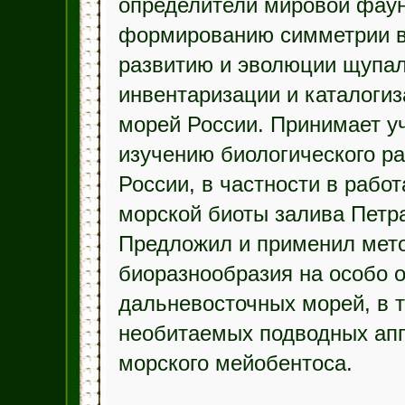
определители мировой фаун
формированию симметрии в 
развитию и эволюции щупал
инвентаризации и каталоги
морей России. Принимает у
изучению биологического р
России, в частности в рабо
морской биоты залива Петра
Предложил и применил мето
биоразнообразия на особо 
дальневосточных морей, в 
необитаемых подводных апп
морского мейобентоса.