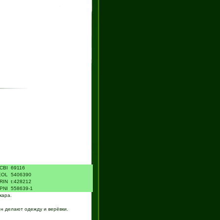
CBI
69116
EOL
5406390
RIN
t:428212
IPNI
558639-1
кара.
он делают одежду и верёвки.