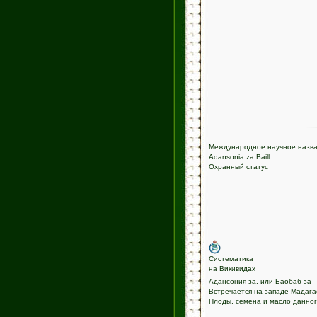
Международное научное назв
Adansonia za Baill.
Охранный статус
Систематика
на Викивидах
Адансония за, или Баобаб за 
Встречается на западе Мадага
Плоды, семена и масло данног