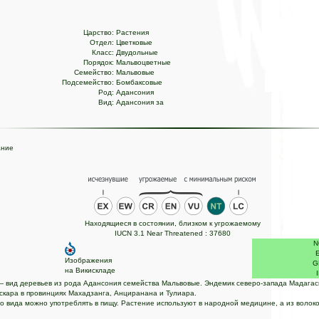
Царство:
Растения
Отдел:
Цветковые
Класс:
Двудольные
Порядок:
Мальвоцветные
Семейство:
Мальвовые
Подсемейство:
Бомбаксовые
Род:
Адансония
Вид:
Адансония за
ание
Находящиеся в состоянии, близком к угрожаемому
IUCN 3.1 Near Threatened : 37680
N
Изображения
G
на Викискладе
— вид деревьев из рода Адансония семейства Мальвовые. Эндемик северо-запада Мадагас
скара в провинциях Махадзанга, Анциранана и Тулиара.
о вида можно употреблять в пищу. Растение используют в народной медицине, а из волок