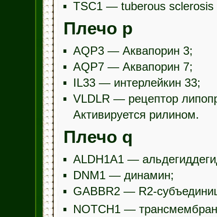
TSC1 — tuberous sclerosis 
Плечо p
AQP3 — Аквапорин 3;
AQP7 — Аквапорин 7;
IL33 — интерлейкин 33;
VLDLR — рецептор липопро
Активируется рилином.
Плечо q
ALDH1A1 — альдегиддегид
DNM1 — динамин;
GABBR2 — R2-субъедини
NOTCH1 — трансмембранн