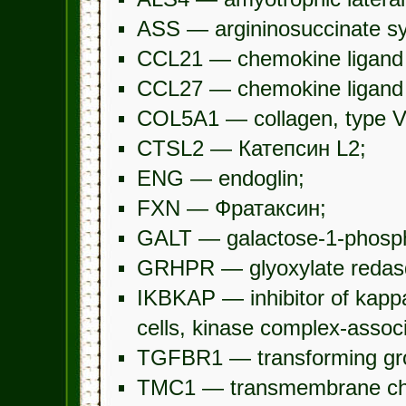
ASS — argininosuccinate sy
CCL21 — chemokine ligand
CCL27 — chemokine ligand
COL5A1 — collagen, type V,
CTSL2 — Катепсин L2;
ENG — endoglin;
FXN — Фратаксин;
GALT — galactose-1-phospha
GRHPR — glyoxylate redasd
IKBKAP — inhibitor of kappa
cells, kinase complex-associ
TGFBR1 — transforming growt
TMC1 — transmembrane chan