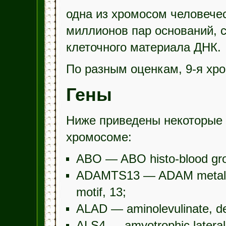
одна из хромосом человечес
миллионов пар оснований, с
клеточного материала ДНК.
По разным оценкам, 9-я хро
Гены
Ниже приведены некоторые 
хромосоме:
ABO — ABO histo-blood grou
ADAMTS13 — ADAM metallop
motif, 13;
ALAD — aminolevulinate, de
ALS4 — amyotrophic lateral 