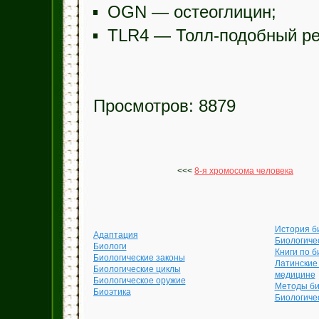
OGN — остеоглицин;
TLR4 — Толл-подобный ре
Просмотров: 8879
<<<
8-я хромосома человека
История б
Адаптация
Биологиче
Биологи
Книги по б
Биологические законы
Латинские
Биологические циклы
медицине
Биологическое оружие
Методы би
Биоэтика
Биологиче