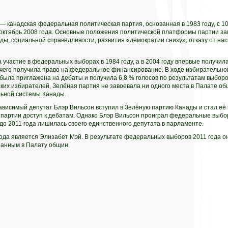
 канадская федеральная политическая партия, основанная в 1983 году, с 1
 октябрь 2008 года. Основные положения политической платформы партии за
, социальной справедливости, развития «демократии снизу», отказу от нас
участие в федеральных выборах в 1984 году, а в 2004 году впервые получил
 чего получила право на федеральное финансирование. В ходе избирательно
была приглажена на дебаты и получила 6,8 % голосов по результатам выборо
ких избирателей, Зелёная партия не завоевала ни одного места в Палате об
ьной системы Канады.
зависимый депутат Блэр Вильсон вступил в Зелёную партию Канады и стал е
 партии доступ к дебатам. Однако Блэр Вильсон проиграл федеральные выборы
о 2011 года лишилась своего единственного депутата в парламенте.
года является Элизабет Мэй. В результате федеральных выборов 2011 года 
ранным в Палату общин.