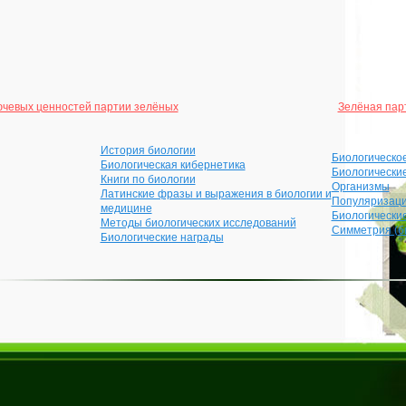
ючевых ценностей партии зелёных
Зелёная пар
История биологии
Биологическо
Биологическая кибернетика
Биологически
Книги по биологии
Организмы
Латинские фразы и выражения в биологии и
Популяризаци
медицине
Биологически
Методы биологических исследований
Симметрия (б
Биологические награды