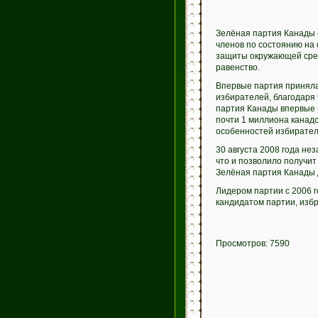
Зелёная партия Канады —
членов по состоянию на
защиты окружающей среды
равенство.
Впервые партия приняла 
избирателей, благодаря
партия Канады впервые 
почти 1 миллиона канадс
особенностей избирател
30 августа 2008 года не
что и позволило получит
Зелёная партия Канады д
Лидером партии с 2006 
кандидатом партии, изб
Просмотров: 7590