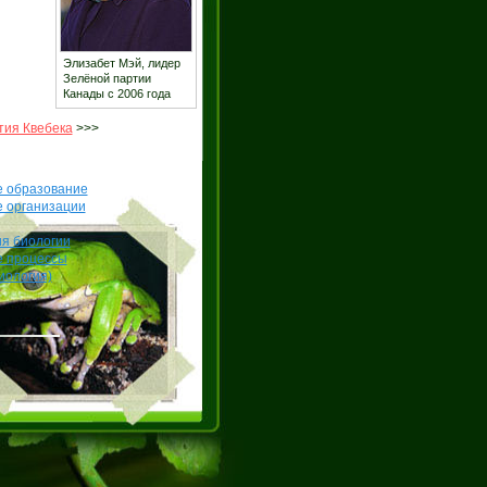
Элизабет Мэй, лидер
Зелёной партии
Канады с 2006 года
тия Квебека
>>>
е образование
е организации
я биологии
е процессы
иология)