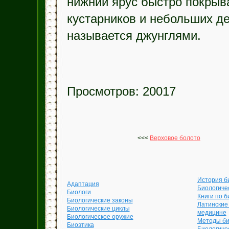
нижний ярус быстро покрыв
кустарников и небольших д
называется джунглями.
Просмотров: 20017
<<<
Верховое болото
История б
Адаптация
Биологиче
Биологи
Книги по б
Биологические законы
Латинские
Биологические циклы
медицине
Биологическое оружие
Методы би
Биоэтика