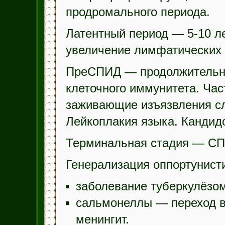
продромального периода.
Латентный период — 5-10 л
увеличение лимфатических
ПреСПИД — продолжительнос
клеточного иммунитета. Ча
заживающие изъязвления сли
Лейкоплакия языка. Кандидо
Терминальная стадия — СП
Генерализация оппортунист
заболевание туберкулёзо
сальмонеллы — переход в
менингит.