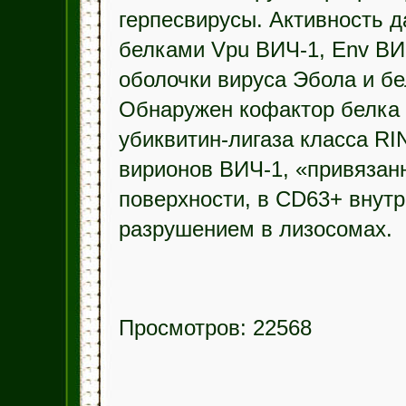
герпесвирусы. Активность д
белками Vpu ВИЧ-1, Env ВИЧ
оболочки вируса Эбола и б
Обнаружен кофактор белка
убиквитин-лигаза класса R
вирионов ВИЧ-1, «привязан
поверхности, в CD63+ внут
разрушением в лизосомах.
Просмотров: 22568