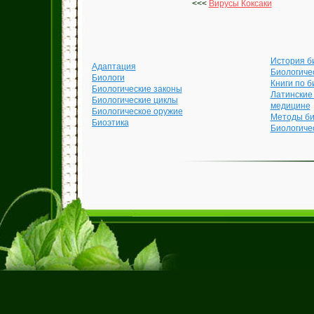
<<<
Вирусы Коксаки
История б
Адаптация
Биологиче
Биологи
Книги по б
Биологические законы
Латинские
Биологические циклы
медицине
Биологическое оружие
Методы би
Биоэтика
Биологиче