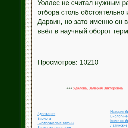
Уоллес не считал нужным р
отбора столь обстоятельно 
Дарвин, но зато именно он 
ввёл в научный оборот тер
Просмотров: 10210
<<<
Удалова, Валерия Викторовна
История б
Адаптация
Биологиче
Биологи
Книги по б
Биологические законы
Латинские
Биологические циклы