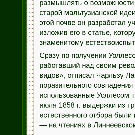
размышлять о возможности 
старой мальтузианской иде
этой почве он разработал у
изложив его в статье, кото
знаменитому естествоиспыт
Сразу по получении Уоллесо
работавший над своим рев
видов», отписал Чарльзу Ла
поразительного совпадения 
использованные Уоллесом те
июля 1858 г. выдержки из т
естественного отбора были
— на чтениях в Линнеевско