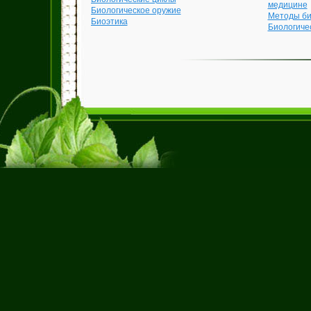
медицине
Биологическое оружие
Методы би
Биоэтика
Биологиче