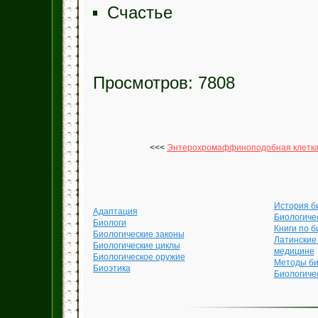
Счастье
Просмотров: 7808
<<<
Энтерохромаффиноподобная клетк
История б
Адаптация
Биологиче
Биологи
Книги по б
Биологические законы
Латинские
Биологические циклы
медицине
Биологическое оружие
Методы би
Биоэтика
Биологиче