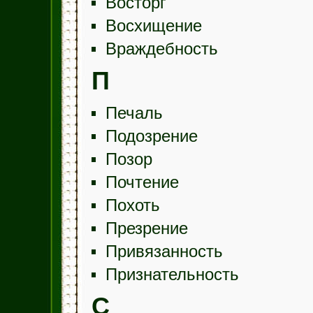
Восторг
Восхищение
Враждебность
П
Печаль
Подозрение
Позор
Почтение
Похоть
Презрение
Привязанность
Признательность
С