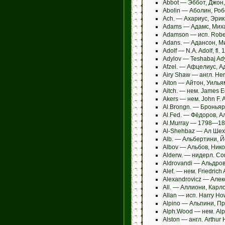
Abbot — Эббот, Джон
Abolin — Аболин, Ро
Ach. — Ахариус, Эрик
Adams — Адамс, Мих
Adamson — исп. Robe
Adans. — Адансон, 
Adolf — N.A. Adolf, fl.
Adylov — Teshabaj Ad
Afzel. — Афцелиус, А
Airy Shaw — англ. He
Aiton — Айтон, Уилья
Aitch. — нем. James E
Akers — нем. John F. 
Al.Brongn. — Броньяр
Al.Fed. — Фёдоров, 
Al.Murray — 1798—18
Al-Shehbaz — Ал Шех
Alb. — Альбертини, 
Albov — Альбов, Ник
Alderw. — нидерл. Cor
Aldrovandi — Альдров
Alef. — нем. Friedrich
Alexandrovicz — Але
All. — Аллиони, Карл
Allan — исп. Harry Ho
Alpino — Альпини, П
Alph.Wood — нем. Al
Alston — англ. Arthur