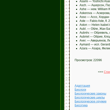
Asami — Yoshichi As
Asch. — Ашерсон, Па
Ashe — нем. William 
Askerova — Аскерова,
Asso — Ассо, Хордан
Aste — Fabio Aste, fl.
Aston — Helen Isabel
Aubl. — Обле, Жан Б
Aubrév. — Обревиль, 
Aubriet — Обрие, Кло
Aver. — Аверьянов, 
Aymard — исп. Gerard
Azara — Азара, Фелик
Просмотров: 22096
<<<
Спи
Адаптация
Биологи
Биологические законы
Биологические циклы
Биологическое оружие
Биоэтика