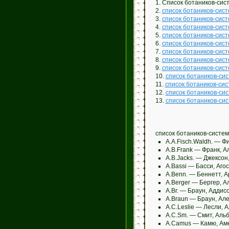
1. Список ботаников-сис
2.
список ботаников-сис
3.
список ботаников-сис
4.
список ботаников-сис
5.
список ботаников-сис
6.
список ботаников-сис
7.
список ботаников-сис
8.
список ботаников-сис
9.
список ботаников-сис
10.
список ботаников-си
11.
список ботаников-си
12.
список ботаников-си
13.
список ботаников-си
список ботаников-систем
A.A.Fisch.Waldh. — 
A.B.Frank — Франк, 
A.B.Jacks. — Джексон
A.Bassi — Басси, Аго
A.Benn. — Беннетт, А
A.Berger — Бергер, А
A.Br. — Браун, Аддис
A.Braun — Браун, Ал
A.C.Leslie — Лесли, 
A.C.Sm. — Смит, Аль
A.Camus — Камю, Ам