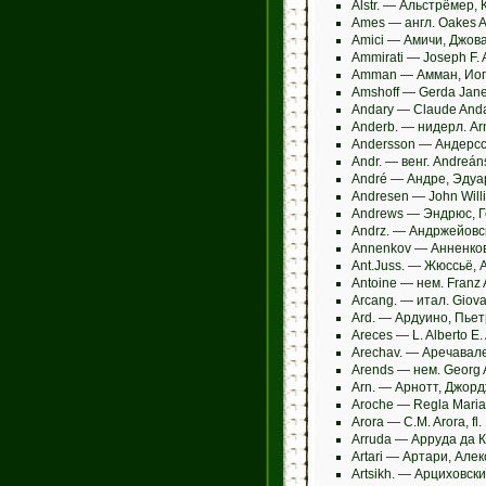
Alstr. — Альстрёмер, 
Ames — англ. Oakes 
Amici — Амичи, Джов
Ammirati — Joseph F. 
Amman — Амман, Иог
Amshoff — Gerda Jane
Andary — Claude Andar
Anderb. — нидерл. Ar
Andersson — Андерсс
Andr. — венг. Andreá
André — Андре, Эдуа
Andresen — John Will
Andrews — Эндрюс, Г
Andrz. — Андржейовс
Annenkov — Анненков
Ant.Juss. — Жюссьё, 
Antoine — нем. Franz
Arcang. — итал. Giova
Ard. — Ардуино, Пье
Areces — L. Alberto E
Arechav. — Аречавале
Arends — нем. Georg 
Arn. — Арнотт, Джор
Aroche — Regla Maria 
Arora — C.M. Arora, fl
Arruda — Арруда да 
Artari — Артари, Але
Artsikh. — Арциховс