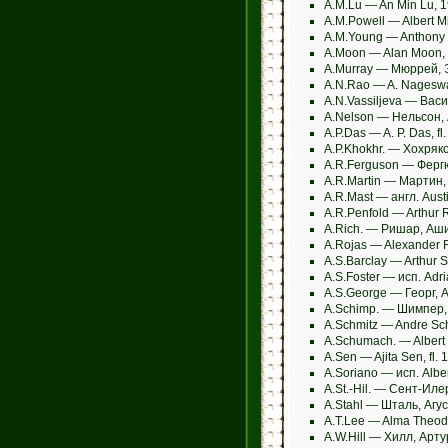
A.M.Lu — An Min Lu,
A.M.Powell — Albert M
A.M.Young — Anthony M
A.Moon — Alan Moon, 
A.Murray — Мюррей,
A.N.Rao — A. Nageswa
A.N.Vassiljeva — Васи
A.Nelson — Нельсон,
A.P.Das — A. P. Das, f
A.P.Khokhr. — Хохряк
A.R.Ferguson — Ферг
A.R.Martin — Мартин,
A.R.Mast — англ. Aust
A.R.Penfold — Arthur 
A.Rich. — Ришар, Аш
A.Rojas — Alexander 
A.S.Barclay — Arthur 
A.S.Foster — исп. Ad
A.S.George — Георг, 
A.Schimp. — Шимпер,
A.Schmitz — Andre Sc
A.Schumach. — Alber
A.Sen — Ajita Sen, fl.
A.Soriano — исп. Albe
A.St.-Hil. — Сент-Ил
A.Stahl — Шталь, Агу
A.T.Lee — Alma Theo
A.W.Hill — Хилл, Арт