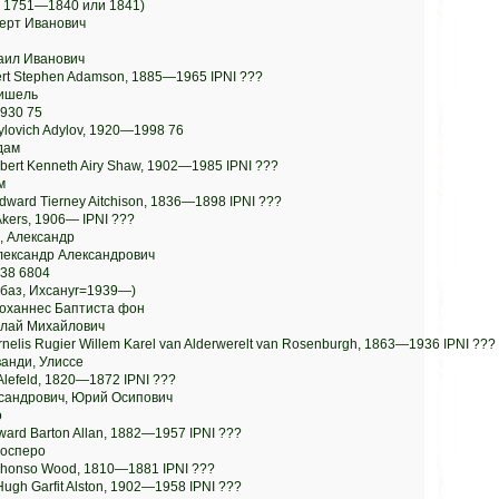
, 1751—1840 или 1841)
берт Иванович
аил Иванович
rt Stephen Adamson, 1885—1965 IPNI ???
Мишель
 1930 75
ylovich Adylov, 1920—1998 76
дам
rbert Kenneth Airy Shaw, 1902—1985 IPNI ???
м
dward Tierney Aitchison, 1836—1898 IPNI ???
Akers, 1906— IPNI ???
, Александр
Александр Александрович
38 6804
баз, Ихсанyr=1939—)
Йоханнес Баптиста фон
олай Михайлович
nelis Rugier Willem Karel van Alderwerelt van Rosenburgh, 1863—1936 IPNI ???
анди, Улиссе
 Alefeld, 1820—1872 IPNI ???
ксандрович, Юрий Осипович
о
ward Barton Allan, 1882—1957 IPNI ???
росперо
phonso Wood, 1810—1881 IPNI ???
 Hugh Garfit Alston, 1902—1958 IPNI ???