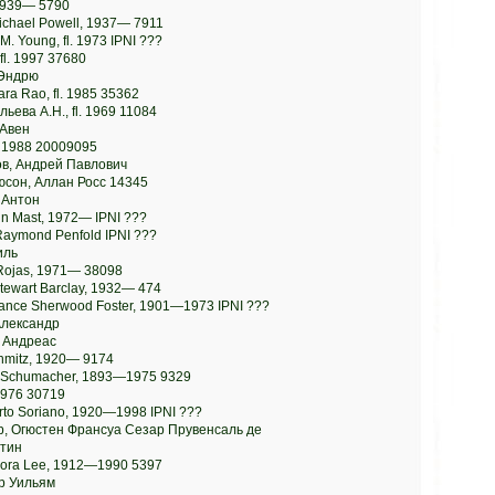
 1939— 5790
ichael Powell, 1937— 7911
. Young, fl. 1973 IPNI ???
fl. 1997 37680
 Эндрю
ra Rao, fl. 1985 35362
льева А.Н., fl. 1969 11084
 Авен
l. 1988 20009095
ов, Андрей Павлович
юсон, Аллан Росс 14345
 Антон
in Mast, 1972— IPNI ???
Raymond Penfold IPNI ???
иль
Rojas, 1971— 38098
Stewart Barclay, 1932— 474
riance Sherwood Foster, 1901—1973 IPNI ???
Александр
 Андреас
hmitz, 1920— 9174
t Schumacher, 1893—1975 9329
 1976 30719
rto Soriano, 1920—1998 IPNI ???
ер, Огюстен Франсуа Сезар Прувенсаль де
стин
dora Lee, 1912—1990 5397
ур Уильям