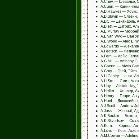
A.Chev. — Шевалье, 
A.Cunn. — Каннингем
A.D.Hawkes — Хоукс,
A.D.Slavin — Слэвин,
A.DC. — Декандоль, 
A.Dietr. — Дитрих, А
A.E.Murray — Мюррей
A.E.van Wyk — Ван У
A.E.Wood — Alec E. W
A.Edwards — Alexand
A.Fedtsch. — Федченк
A.Fern. — Abílio Fer
A.G.Mill. — Anthony G.
A.Gaertn. — Alwin Gaer
A.Gray — Грей, Эйса
A.H.Gentry — англ. A
A.H.Sm. — Смит, Але
A.Hay — Alistair Hay,
A.Heller — Хеллер, А
A.Henry — Генри, Авг
A.Huet — Дюпавийон,
A.J.Scott — Andrew J
A.Juss. — Жюссьё, А
A.K.Becker — Беккер,
A.K.Skvortsov — Скво
A.Kern. — Кернер, Ан
Á.Löve — Лёве, Аскел
A.M.Cowan — Adeline 