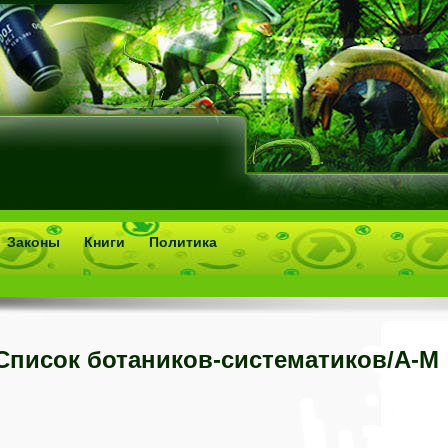
Законы
Книги
Политика
Список ботаников-систематиков/A-M