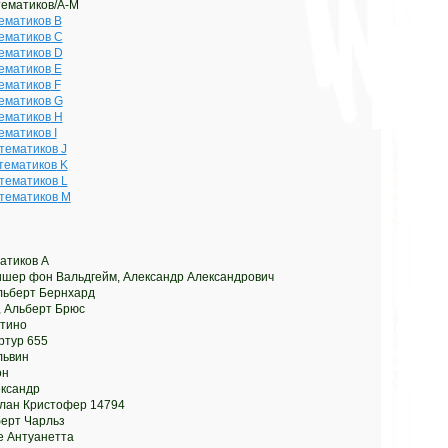
тематиков/A-M
тематиков
B
тематиков
C
тематиков
D
тематиков
E
тематиков
F
тематиков
G
тематиков
H
тематиков
I
стематиков
J
стематиков
K
стематиков
L
стематиков
M
атиков
A
Фишер фон Вальдгейм, Александр Александрович
Альберт Бернхард
, Альберт Брюс
стино
ртур 655
львин
он
ександр
Алан Кристофер 14794
берт Чарльз
е Антуанетта