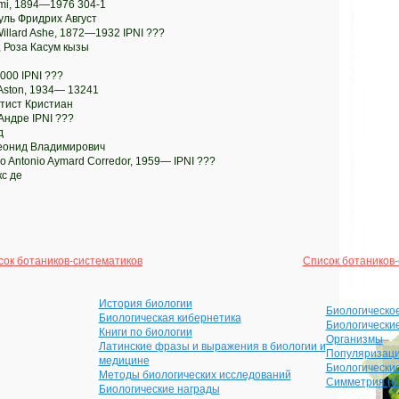
ami, 1894—1976 304-1
уль Фридрих Август
Willard Ashe, 1872—1932 IPNI ???
 Роза Касум кызы
 2000 IPNI ???
 Aston, 1934— 13241
атист Кристиан
Андре IPNI ???
д
Леонид Владимирович
o Antonio Aymard Corredor, 1959— IPNI ???
с де
сок ботаников-систематиков
Список ботаников-
История биологии
Биологическо
Биологическая кибернетика
Биологически
Книги по биологии
Организмы
Латинские фразы и выражения в биологии и
Популяризаци
медицине
Биологически
Методы биологических исследований
Симметрия (б
Биологические награды