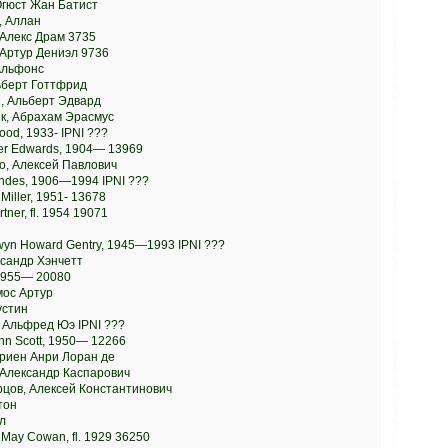
Огюст Жан Батист
, Аллан
 Алекс Драм 3735
 Артур Дениэл 9736
Альфонс
льберт Готтфрид
, Альберт Эдвард
ик, Абрахам Эрасмус
ood, 1933- IPNI ???
er Edwards, 1904— 13969
о, Алексей Павлович
nandes, 1906—1994 IPNI ???
 Miller, 1951- 13678
tner, fl. 1954 19071
lwyn Howard Gentry, 1945—1993 IPNI ???
ксандр Хэнчетт
 1955— 20080
мос Артур
устин
 Альфред Юэ IPNI ???
ohn Scott, 1950— 12266
дриен Анри Лоран де
 Александр Каспарович
рцов, Алексей Константинович
тон
л
May Cowan, fl. 1929 36250