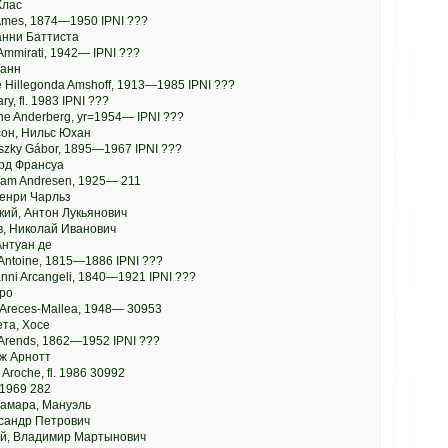
Клас
Ames, 1874—1950 IPNI ???
анни Баттиста
Ammirati, 1942— IPNI ???
анн
 Hillegonda Amshoff, 1913—1985 IPNI ???
y, fl. 1983 IPNI ???
ne Anderberg, yr=1954— IPNI ???
он, Нильс Юхан
nszky Gábor, 1895—1967 IPNI ???
рд Франсуа
iam Andresen, 1925— 211
енри Чарльз
кий, Антон Лукьянович
, Николай Иванович
Антуан де
 Antoine, 1815—1886 IPNI ???
nni Arcangeli, 1840—1921 IPNI ???
тро
. Areces-Mallea, 1948— 30953
та, Хосе
Arends, 1862—1952 IPNI ???
дж Арнотт
Aroche, fl. 1986 30992
. 1969 282
Камара, Мануэль
ксандр Петрович
кий, Владимир Мартынович