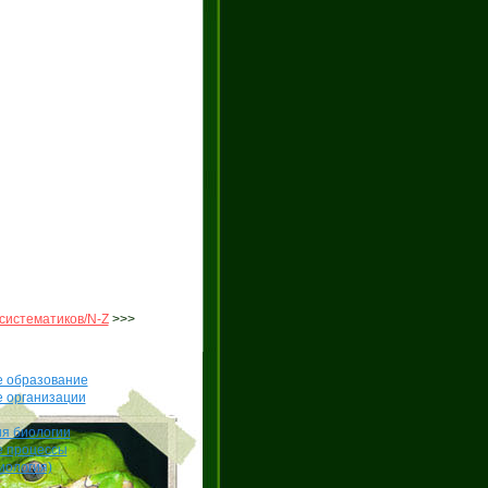
систематиков/N-Z
>>>
е образование
е организации
я биологии
е процессы
иология)