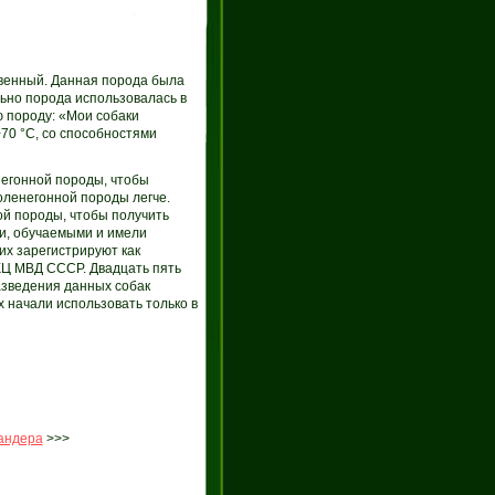
овенный. Данная порода была
но порода использовалась в
ю породу: «Мои собаки
70 °C, со способностями
негонной породы, чтобы
оленегонной породы легче.
ой породы, чтобы получить
ми, обучаемыми и имели
их зарегистрируют как
КЦ МВД СССР. Двадцать пять
азведения данных собак
х начали использовать только в
андера
>>>