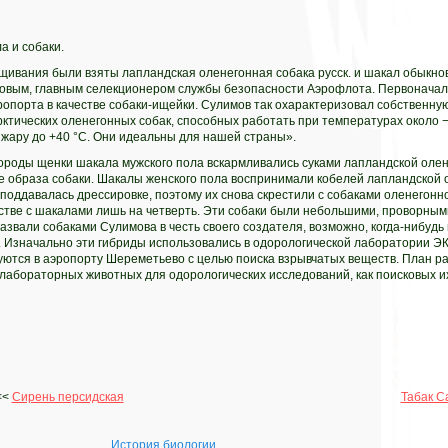
а и собаки.
щивания были взяты лапландская оленегонная собака русск. и шакал обыкн
вым, главным селекционером службы безопасности Аэрофлота. Первоначаль
опорта в качестве собаки-ищейки. Сулимов так охарактеризовал собственну
ктических оленегонных собак, способных работать при температурах около −
 жару до +40 °C. Они идеальны для нашей страны».
ороды щенки шакала мужского пола вскармливались суками лапландской оле
 образа собаки. Шакалы женского пола воспринимали кобелей лапландской 
оддавалась дрессировке, поэтому их снова скрестили с собаками оленегонн
дстве с шакалами лишь на четверть. Эти собаки были небольшими, проворны
азвали собаками Сулимова в честь своего создателя, возможно, когда-нибудь 
. Изначально эти гибриды использовались в одорологической лаборатории Э
уются в аэропорту Шереметьево с целью поиска взрывчатых веществ. План р
ак лабораторных животных для одорологических исследований, как поисковых и
<<
Сирень персидская
Табак С
История биологии