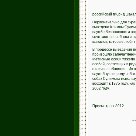
российский гибрид шакал
Первоначально для скре
выведена Климом Сулимо
службе безопасности аэр
сочетают способности ар
шакалов, которые любят
В процессе выведения п
произошло запечатление
Метисные особи тяжело п
особей, состоящих в ро
отличное обоняние. Их н
служебную породу собак
собак Сулимова использ
восходит к 1975 году, к
2002 году.
Просмотров: 8012
<