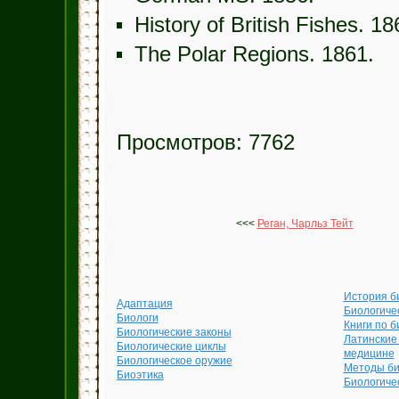
History of British Fishes. 18
The Polar Regions. 1861.
Просмотров: 7762
<<<
Реган, Чарльз Тейт
История б
Адаптация
Биологиче
Биологи
Книги по б
Биологические законы
Латинские
Биологические циклы
медицине
Биологическое оружие
Методы би
Биоэтика
Биологиче