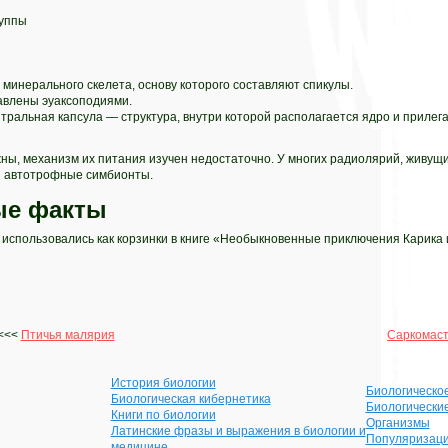
руппы
минерального скелета, основу которого составляют спикулы.
авлены эуаксоподиями.
тральная капсула — структура, внутри которой располагается ядро и прилег
ы, механизм их питания изучен недостаточно. У многих радиолярий, живущих
я автотрофные симбионты.
е факты
использовались как корзинки в книге «Необыкновенные приключения Карика 
<<<
Птичья малярия
Саркомас
История биологии
Биологическо
Биологическая кибернетика
Биологически
Книги по биологии
Организмы
Латинские фразы и выражения в биологии и
Популяризаци
медицине