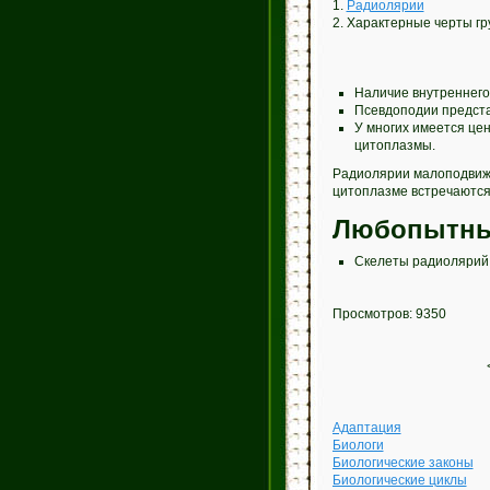
1.
Радиолярии
2. Характерные черты г
Наличие внутреннего 
Псевдоподии предст
У многих имеется цен
цитоплазмы.
Радиолярии малоподвижн
цитоплазме встречаютс
Любопытны
Скелеты радиолярий 
Просмотров: 9350
Адаптация
Биологи
Биологические законы
Биологические циклы