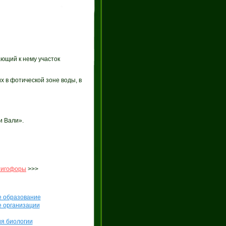
ающий к нему участок
 в фотической зоне воды, в
и Вали».
тигофоры
>>>
е образование
е организации
я биологии