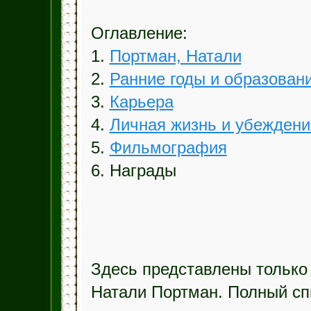
Оглавление:
1.
Портман, Натали
2.
Ранние годы и образован
3.
Карьера
4.
Личная жизнь и убеждени
5.
Фильмография
6. Награды
Здесь представлены только
Натали Портман. Полный спи