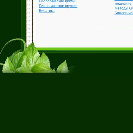
Биологические циклы
медицине
Биологическое оружие
Методы би
Биоэтика
Биологиче