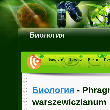
Биология
Биологи
Законы
Книги
По
Биология
- Phrag
warszewiczianum