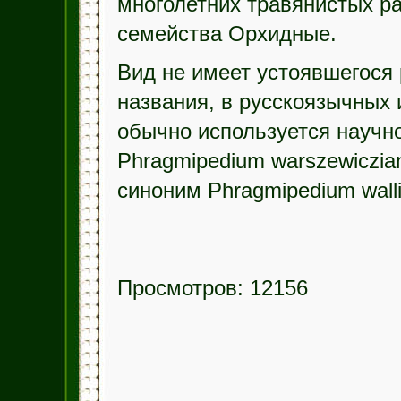
многолетних травянистых р
семейства Орхидные.
Вид не имеет устоявшегося 
названия, в русскоязычных 
обычно используется научн
Phragmipedium warszewiczia
синоним Phragmipedium wallis
Просмотров: 12156