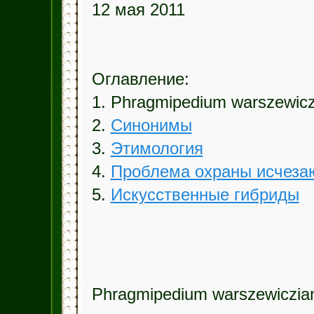
12 мая 2011
Оглавление:
1. Phragmipedium warszewic
2.
Синонимы
3.
Этимология
4.
Проблема охраны исчеза
5.
Искусственные гибриды
Phragmipedium warszewiczi