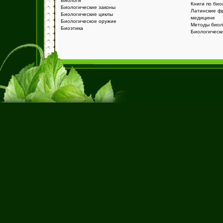
Биологи
Книги по био
Биологические законы
Латинские ф
Биологические циклы
медицине
Биологическое оружие
Методы биол
Биоэтика
Биологическ