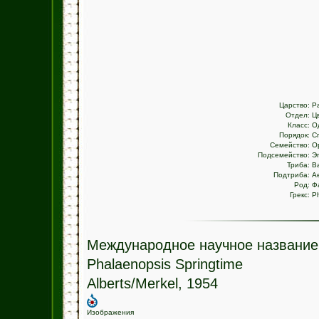
Царство:
Р
Отдел:
Ц
Класс:
О
Порядок:
С
Семейство:
О
Подсемейство:
Э
Триба:
В
Подтриба:
Ae
Род:
Ф
Грекс:
Ph
Международное научное название
Phalaenopsis Springtime
Alberts/Merkel, 1954
Изображения