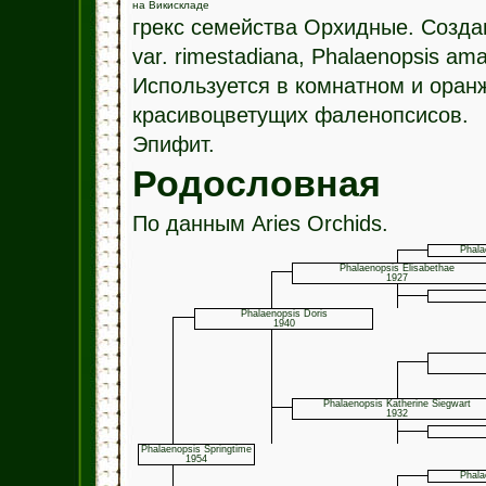
на Викискладе
грекс семейства Орхидные. Создан
var. rimestadiana, Phalaenopsis amab
Используется в комнатном и оран
красивоцветущих фаленопсисов.
Эпифит.
Родословная
По данным Aries Orchids.
Phala
Phalaenopsis Elisabethae
1927
Phalaenopsis Doris
1940
Phalaenopsis Katherine Siegwart
1932
Phalaenopsis Springtime
1954
Phala