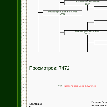
Phalaenopsis Elisabethae
1927
Phalaenopsis Summer Cloud
1952
Phalaenopsis Mont Blanc
1937
Просмотров: 7472
<<<
Phalaenopsis Sogo Lawrence
История био
Адаптация
Биологическ