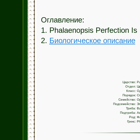
Оглавление:
1. Phalaenopsis Perfection Is
2.
Биологическое описание
Царство:
Р
Отдел:
Ц
Класс:
О
Порядок:
С
Семейство:
О
Подсемейство:
Э
Триба:
В
Подтриба:
Ae
Род:
Ф
Грекс:
Ph