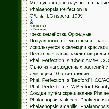
Международное научное название
Phalaenopsis Perfection Is
O/U & H.Ginsberg, 1999
Изображения
на Викискладе
грекс семейства Орхидные.
Популярный в комнатном и оранже
используется в селекции красиво
Некоторые клоны имеют награды А
Phal. Perfection Is 'Chen' AM/FCC
Одно из награждённых растений им
имеющем 10 ответвлений.
Phal. Perfection Is 'Bedford' HCC/A
Phal. Perfection Is 'A Bedford Bea
Создан путём скрещивания Phalaeno
Phalaenopsis violacea, Phalaenopsis
Phalaenopsis amabilis, Phalaenopsis