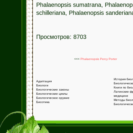
Phalaenopsis sumatrana, Phalaenopsi
schilleriana, Phalaenopsis sanderia
Просмотров: 8703
<<<
Phalaenopsis Percy Porter
История био
Адаптация
Биологическ
Биологи
Книги по био
Биологические законы
Латинские ф
Биологические циклы
медицине
Биологическое оружие
Методы биол
Биоэтика
Биологическ