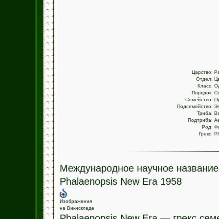
Царство:
Р
Отдел:
Ц
Класс:
О
Порядок:
С
Семейство:
О
Подсемейство:
Э
Триба:
В
Подтриба:
Ae
Род:
Ф
Грекс:
P
Международное научное название
Phalaenopsis New Era 1958
Изображения
на Викискладе
Phalaenopsis New Era — грекс се