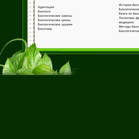
История био
Адаптация
Биологическ
Биологи
Книги по био
Биологические законы
Латинские ф
Биологические циклы
медицине
Биологическое оружие
Методы биол
Биоэтика
Биологическ