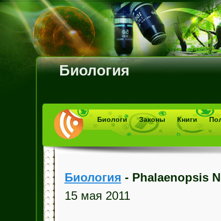
Биология
Биологи
Законы
Книги
По
Биология
- Phalaenopsis N
15 мая 2011