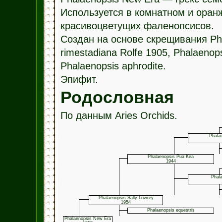
Используется в комнатном и оран
красивоцветущих фаленопсисов.
Создан на основе скрещивания Phala
rimestadiana Rolfe 1905, Phalaenops
Phalaenopsis aphrodite.
Эпифит.
Родословная
По данным Aries Orchids.
Phalae
Phalaenopsis Pua Kea
1944
Phala
Phalaenopsis Sally Lowrey
1954
Phalaenopsis equestris
Phalaenopsis New Era