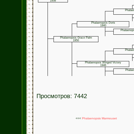
1958
Phalae
Phalaenopsis Doris
1940
Phalaenops
Phalaenopsis Grace Palm
1950
Phalae
Phalaenopsis Winged Victory
1946
Phalae
Просмотров: 7442
<<<
Phalaenopsis Marmouset