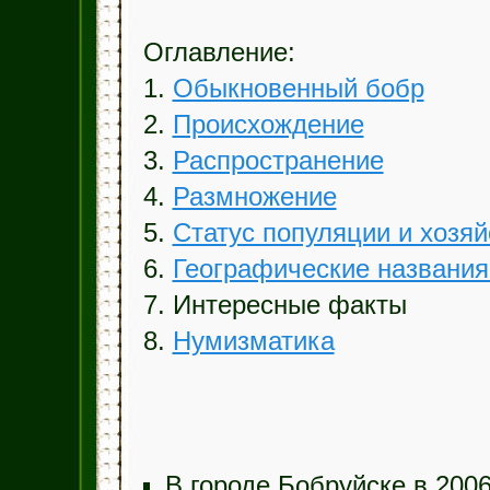
Оглавление:
1.
Обыкновенный бобр
2.
Происхождение
3.
Распространение
4.
Размножение
5.
Статус популяции и хозя
6.
Географические названия
7. Интересные факты
8.
Нумизматика
В городе Бобруйске в 2006