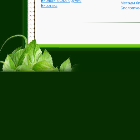
Биологическое оружие
Методы би
Биоэтика
Биологиче