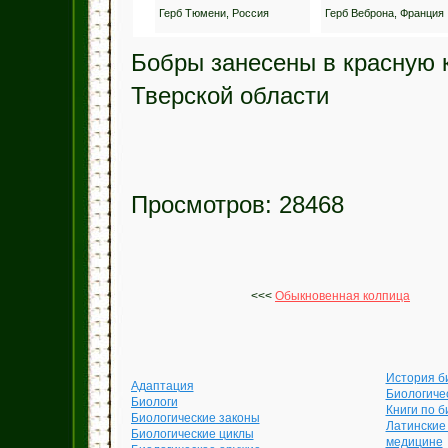
Герб Тюмени, Россия
Герб Веброна, Франция
Бобры занесены в красную 
Тверской области
Просмотров: 28468
<<<
Обыкновенная колпица
История б
Адаптация
Биологиче
Биологи
Книги по б
Биологические законы
Латинские
Биологические циклы
медицине