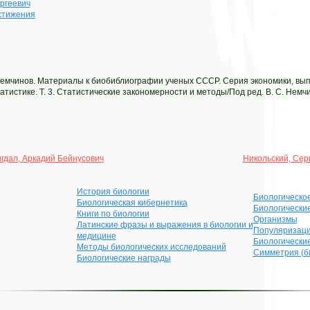
ргеевич
стижения
емчинов. Материалы к биобиблиографии ученых СССР. Серия экономики, вып. 
атистике. Т. 3. Статистические закономерности и методы/Под ред. В. С. Немчи
гдал, Аркадий Бейнусович
Никольский, Сер
История биологии
Биологическо
Биологическая кибернетика
Биологически
Книги по биологии
Организмы
Латинские фразы и выражения в биологии и
Популяризаци
медицине
Биологически
Методы биологических исследований
Симметрия (б
Биологические награды