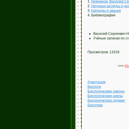
1.
Немчинов, Василий Се
2.
Научные взгляды и до
3.
Награды и звания
4. Библиография
Василий Сергеевич Н
Учёные записки по ст
Просмотров: 13316
<<<
Ми
Адаптация
Биологи
Биологические законы
Биологические циклы
Биологическое оружие
Биоэтика