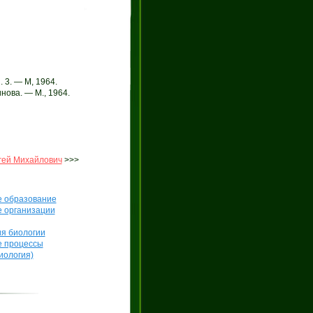
3. — М, 1964.
нова. — М., 1964.
гей Михайлович
>>>
е образование
е организации
я биологии
е процессы
иология)