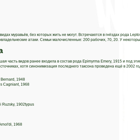
идах муравьёв, без которых жить не могут. Встречаются в гнёздах рода Leptot
ладельческие атаки. Семьи малочисленные: 200 рабочих, 70, 20. У некоторы
а
шая часть видов ранее входила в состав рода Epimyrma Emery, 1915 и под эти
сточниках, хотя синонимизация последнего таксона проведена ещё в 2002 го
 Bernard, 1948
s Cagniant, 1968
i Ruzsky, 1902typus
nol'di, 1968