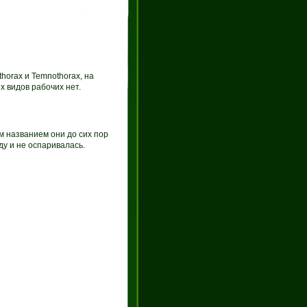
horax и Temnothorax, на
х видов рабочих нет.
м названием они до сих пор
ду и не оспаривалась.