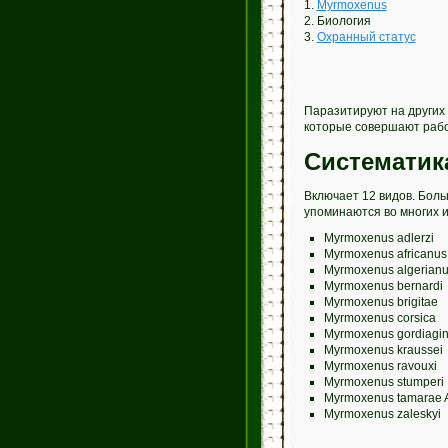
1.
Myrmoxenus
2. Биология
3.
Охранный статус
Паразитируют на других в
которые совершают рабов
Систематик
Включает 12 видов. Боль
упоминаются во многих и
Myrmoxenus adlerzi
Myrmoxenus africanus
Myrmoxenus algerianu
Myrmoxenus bernardi
Myrmoxenus brigitae
Myrmoxenus corsica
Myrmoxenus gordiagin
Myrmoxenus kraussei
Myrmoxenus ravouxi
Myrmoxenus stumperi
Myrmoxenus tamarae Ar
Myrmoxenus zaleskyi