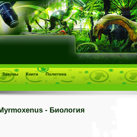
Законы
Книги
Политика
Myrmoxenus - Биология