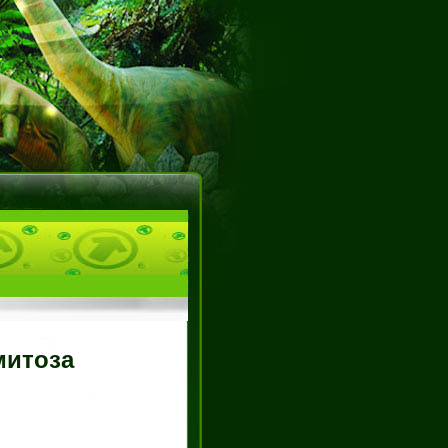
митоза