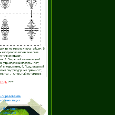
ии типов митоза у простейших. В
х изображена гипотетическая
уточная стадия.
ия: 1. Закрытый эвгленоидный
й внутриядерный плевромитоз;
й плевромитоз; 4. Полузакрытый
рытый внутриядерный ортомитоз;
омитоз; 7. Открытый ортомитоз;
тиды
>>>
е образование
е организации
я биологии
е процессы