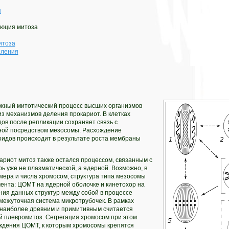
я
люция митоза
итоза
еления
ожный митотический процесс высших организмов
з механизмов деления прокариот. В клетках
ов после репликации сохраняет связь с
ной посредством мезосомы. Расхождение
идов происходит в результате роста мембраны
ариот митоз также остался процессом, связанным с
ь уже не плазматической, а ядерной. Возможно, в
мера и числа хромосом, структура типа мезосомы
ента: ЦОМТ на ядерной оболочке и кинетохор на
ния данных структур между собой в процессе
межуточная система микротрубочек. В рамках
 наиболее древним и примитивным считается
 плевромитоз. Сегрегация хромосом при этом
ждения ЦОМТ, к которым хромосомы крепятся