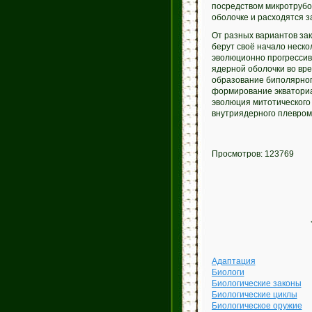
посредством микротрубо
оболочке и расходятся з
От разных вариантов зак
берут своё начало неско
эволюционно прогрессив
ядерной оболочки во вре
образование биполярног
формирование экваториа
эволюция митотического 
внутриядерного плевром
Просмотров: 123769
Адаптация
Биологи
Биологические законы
Биологические циклы
Биологическое оружие