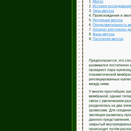
1.
Митоз
2.
История исследовани
3.
Типы митоза
4. Происхождение и эво
5.
Регуляция митоза
6.
Продолжительность м
7.
Аппарат клеточного д
8.
Фазы митоза
9.
Патология митоза
Предполагается, что сл
развивался постепенно и
прокариот пара нуклеоид
плазматической мембра
реплицированных нуклео
между ними.
У многих простейших эук
мембраной, однако тепер
связи с увеличением раз
разделилась на два элем
хромосоме. Для соедине
эволюции развилась про
данного представления,
закрытый внутриядерный
происходит путём расхо