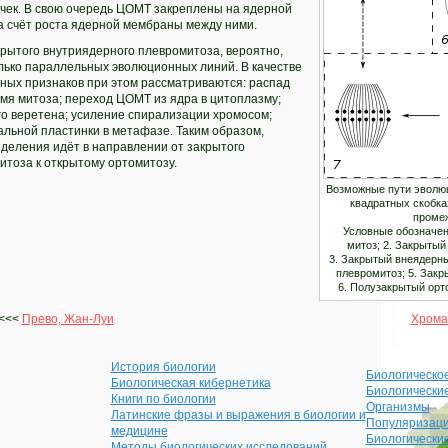
чек. В свою очередь ЦОМТ закреплены на ядерной
а счёт роста ядерной мембраны между ними.
рытого внутриядерного плевромитоза, вероятно,
лько параллельных эволюционных линий. В качестве
ных признаков при этом рассматриваются: распад
мя митоза; переход ЦОМТ из ядра в цитоплазму;
о веретена; усиление спирализации хромосом;
льной пластинки в метафазе. Таким образом,
деления идёт в направлении от закрытого
итоза к открытому ортомитозу.
Возможные пути эволюц
квадратных скобка
промеж
Условные обозначен
митоз; 2. Закрыты
3. Закрытый внеядерны
плевромитоз; 5. Зак
6. Полузакрытый орт
<<<
Прево, Жан-Луи
Хрома
История биологии
Биологическо
Биологическая кибернетика
Биологически
Книги по биологии
Организмы
Латинские фразы и выражения в биологии и
Популяризаци
медицине
Биологически
Методы биологических исследований