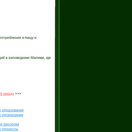
потребления в пищу и
ий в заповеднике Мапими, где
й какаду
>>>
е образование
е организации
я биологии
е процессы