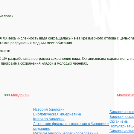
 человек
 XX века численность вида сокращалась из-за чрезмерного отлова с целью у
 также разрушения людьми мест обитания.
ксике.
 США разработана программа сохранения вида. Организована охрана популяц
 программа сохранения кладок и молодых черепах.
<<<
Мандрилы
Молуккски
История биологии
Биологическо
Биологическая кибернетика
Биологически
Книги по биологии
Организмы
Латинские фразы и выражения в биологии и
Популяризаци
медицине
Биологически
Методы биологических исследований