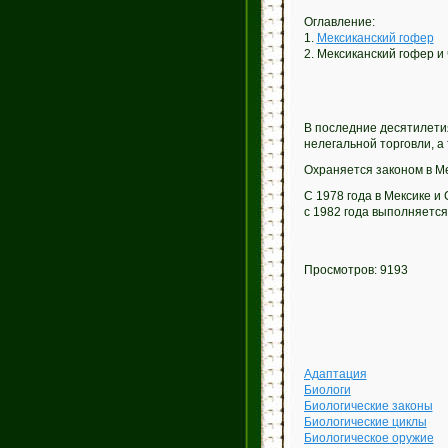
Оглавление:
1.
Мексиканский гофер
2. Мексиканский гофер и
В последние десятилетия
нелегальной торговли, а
Охраняется законом в Ме
С 1978 года в Мексике и
с 1982 года выполняется
Просмотров: 9193
Адаптация
Биологи
Биологические законы
Биологические циклы
Биологическое оружие