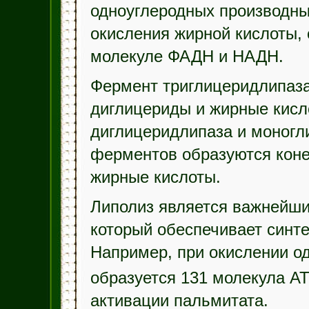
одноуглеродных производны
окисления жирной кислоты,
молекуле ФАДН и НАДН.
Фермент триглицеридлипаза
диглицериды и жирные кисл
диглицеридлипаза и моногли
ферментов образуются коне
жирные кислоты.
Липолиз является важнейши
который обеспечивает синте
Например, при окислении о
образуется 131 молекула АТ
активации пальмитата.