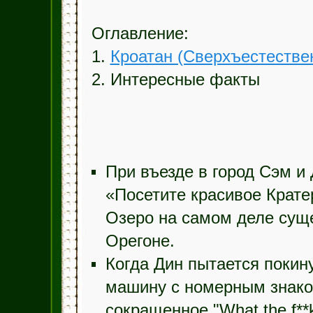
Оглавление:
1.
Кроатан (Сверхъестестве
2. Интересные факты
При въезде в город Сэм и 
«Посетите красивое Крате
Озеро на самом деле суще
Орегоне.
Когда Дин пытается покин
машину с номерным знако
сокращенное "What the f**