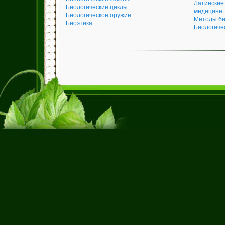
Латинские
Биологические циклы
медицине
Биологическое оружие
Методы би
Биоэтика
Биологиче