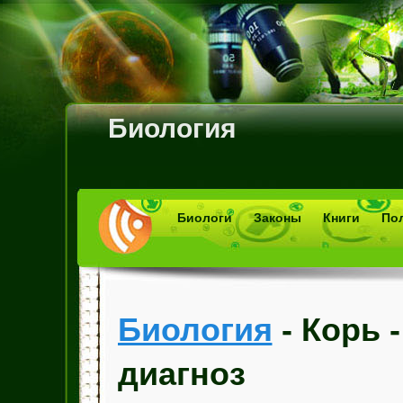
Биология
Биологи
Законы
Книги
По
Биология
- Корь
диагноз