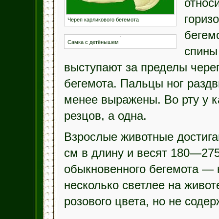
относ
гориз
Череп карликового бегемота
бегем
Самка с детёнышем
спины
выступают за пределы череп
бегемота. Пальцы ног разд
менее выражены. Во рту у к
резцов, а одна.
Взрослые животные достига
см в длину и весят 180—275 
обыкновенного бегемота — 
несколько светлее на живот
розового цвета, но не соде