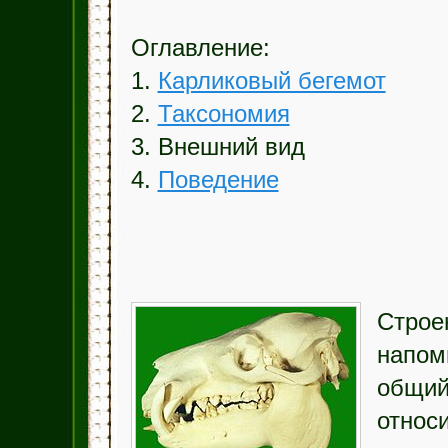
Оглавление:
1.
Карликовый бегемот
2.
Таксономия
3. Внешний вид
4.
Поведение
Строе
напом
общий
относ