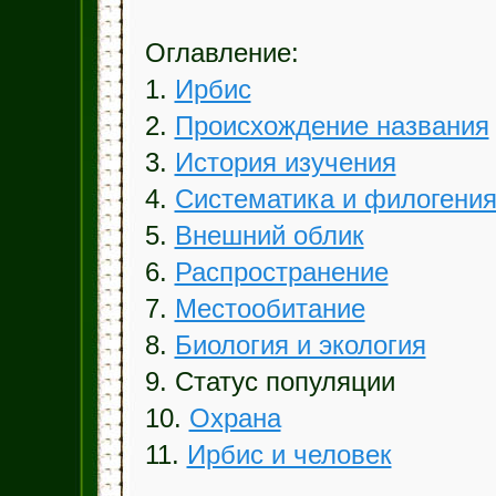
Оглавление:
1.
Ирбис
2.
Происхождение названия
3.
История изучения
4.
Систематика и филогени
5.
Внешний облик
6.
Распространение
7.
Местообитание
8.
Биология и экология
9. Статус популяции
10.
Охрана
11.
Ирбис и человек