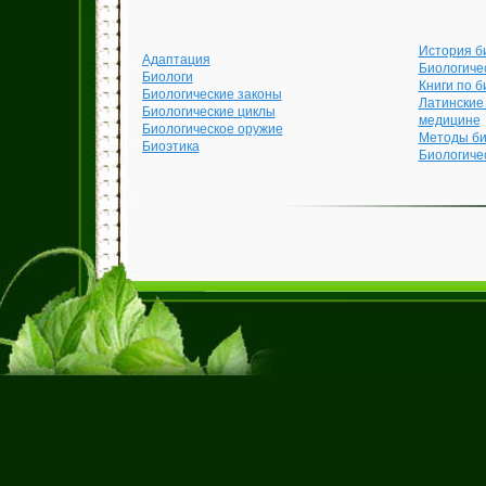
История б
Адаптация
Биологиче
Биологи
Книги по б
Биологические законы
Латинские
Биологические циклы
медицине
Биологическое оружие
Методы би
Биоэтика
Биологиче