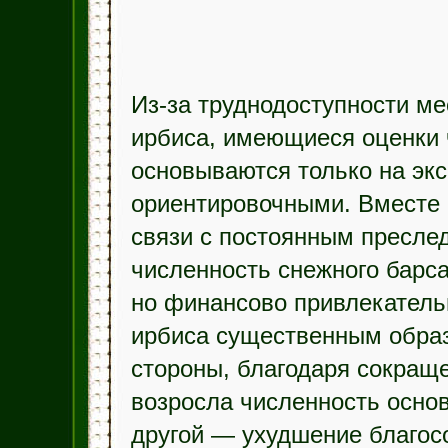
Из-за труднодоступности ме
ирбиса, имеющиеся оценки 
основываются только на эк
ориентировочными. Вместе с
связи с постоянным пресле
численность снежного барс
но финансово привлекатель
ирбиса существенным образ
стороны, благодаря сокращ
возросла численность основ
другой — ухудшение благос