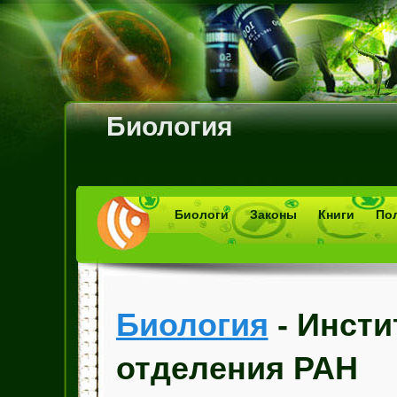
Биология
Биологи
Законы
Книги
По
Биология
- Инсти
отделения РАН