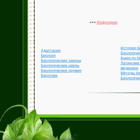
<<<
Инфузории
История б
Адаптация
Биологиче
Биологи
Книги по б
Биологические законы
Латинские
Биологические циклы
медицине
Биологическое оружие
Методы би
Биоэтика
Биологиче