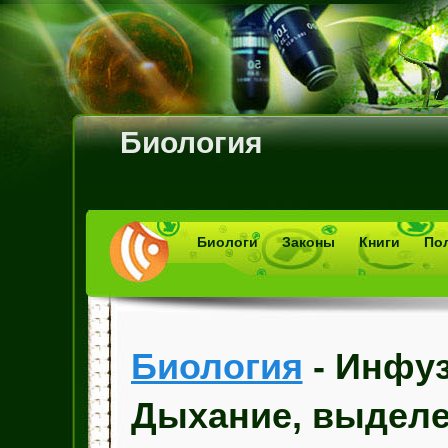
Биология
Биологи
Законы
Книги
По
Биология
- Инфуз
Дыхание, выделе