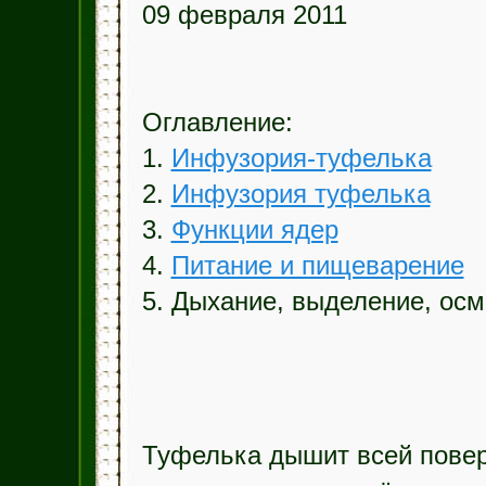
09 февраля 2011
Оглавление:
1.
Инфузория-туфелька
2.
Инфузория туфелька
3.
Функции ядер
4.
Питание и пищеварение
5. Дыхание, выделение, ос
Туфелька дышит всей повер