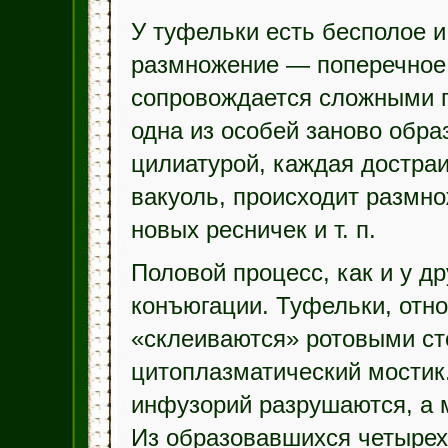
У туфельки есть бесполое 
размножение — поперечное 
сопровождается сложными п
одна из особей заново обра
цилиатурой, каждая достра
вакуоль, происходит размн
новых ресничек и т. п.
Половой процесс, как и у д
конъюгации. Туфельки, отн
«склеиваются» ротовыми ст
цитоплазматический мостик
инфузорий разрушаются, а 
Из образовавшихся четырех 