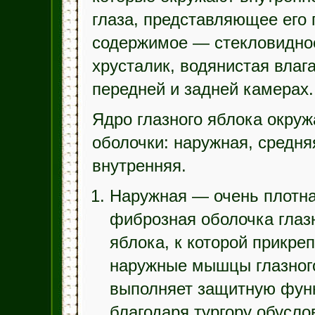
глаза, представляющее его 
содержимое — стекловидное
хрусталик, водянистая влага
передней и задней камерах.
Ядро глазного яблока окруж
оболочки: наружная, средня
внутренняя.
Наружная — очень плотн
фиброзная оболочка глаз
яблока, к которой прикре
наружные мышцы глазного
выполняет защитную фун
благодаря тургору обусло