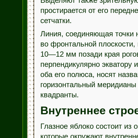
Выделяют также зрительную 
простирается от его передн
сетчатки.
Линия, соединяющая точки 
во фронтальной плоскости, 
10—12 мм позади края рого
перпендикулярно экватору 
оба его полюса, носят назв
горизонтальный меридианы 
квадранты.
Внутреннее стро
Глазное яблоко состоит из 
которые окружают внутренн