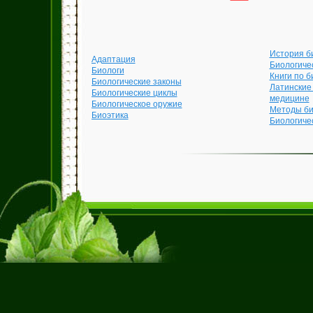
История б
Адаптация
Биологиче
Биологи
Книги по б
Биологические законы
Латинские
Биологические циклы
медицине
Биологическое оружие
Методы би
Биоэтика
Биологиче