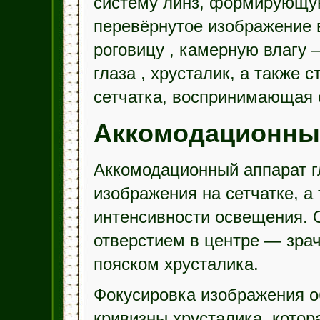
систему линз, формирующую
перевёрнутое изображение 
роговицу
, камерную влагу 
глаза
, хрусталик, а также 
сетчатка, воспринимающая с
Аккомодационны
Аккомодационный аппарат г
изображения на сетчатке, а
интенсивности освещения. О
отверстием в центре — зра
пояском хрусталика.
Фокусировка изображения о
кривизны хрусталика, кото