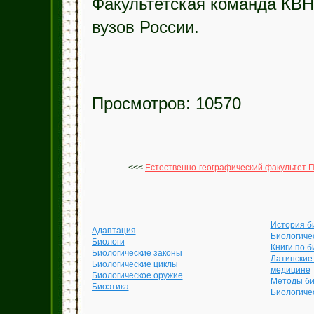
Факультетская команда КВН
вузов России.
Просмотров: 10570
<<<
Естественно-географический факультет 
История б
Адаптация
Биологиче
Биологи
Книги по б
Биологические законы
Латинские
Биологические циклы
медицине
Биологическое оружие
Методы би
Биоэтика
Биологиче