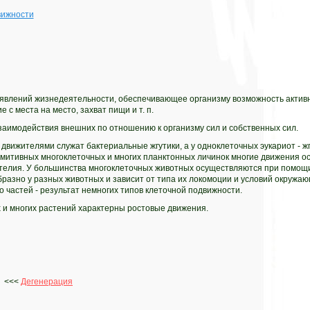
вижности
явлений жизнедеятельности, обеспечивающее организму возможность активн
 с места на место, захват пищи и т. п.
заимодействия внешних по отношению к организму сил и собственных сил.
движителями служат бактериальные жгутики, а у одноклеточных эукариот - жг
имитивных многоклеточных и многих планктонных личинок многие движения о
ителия. У большинства многоклеточных животных осуществляются при помощи
разно у разных животных и зависит от типа их локомоции и условий окружающ
о частей - результат немногих типов клеточной подвижности.
 и многих растений характерны ростовые движения.
<<<
Дегенерация