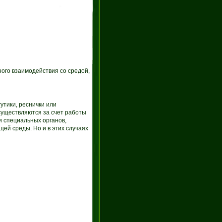
ого взаимодействия со средой,
утики, реснички или
существляются за счет работы
 специальных органов,
ей среды. Но и в этих случаях