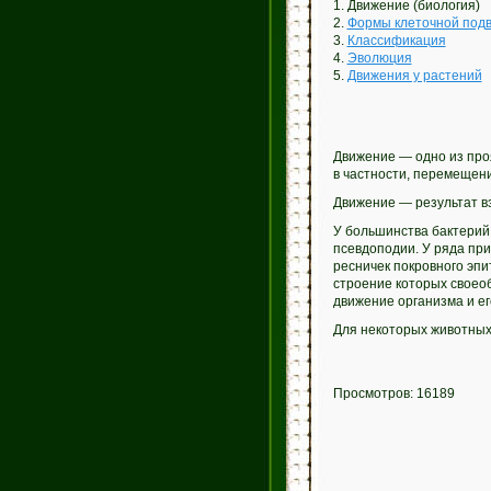
1. Движение (биология)
2.
Формы клеточной под
3.
Классификация
4.
Эволюция
5.
Движения у растений
Движение — одно из про
в частности, перемещение
Движение — результат в
У большинства бактерий 
псевдоподии. У ряда пр
ресничек покровного эп
строение которых своеоб
движение организма и ег
Для некоторых животных
Просмотров: 16189