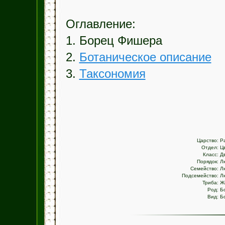
Оглавление:
1. Борец Фишера
2.
Ботаническое описание
3.
Таксономия
Царство:
Р
Отдел:
Ц
Класс:
Д
Порядок:
Л
Семейство:
Л
Подсемейство:
Л
Триба:
Ж
Род:
Б
Вид:
Б