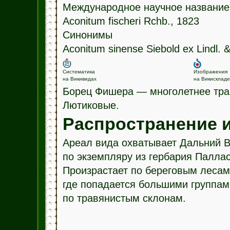
Международное научное название
Aconitum fischeri Rchb., 1823
Синонимы
Aconitum sinense Siebold ex Lindl. 
Систематика
Изображения
на Викивидах
на Викискладе
Борец Фишера — многолетнее трав
Лютиковые.
Распространение и
Ареал вида охватывает Дальний В
по экземпляру из гербария Паллас
Произрастает по береговым лесам
где попадается большими группами
по травянистым склонам.