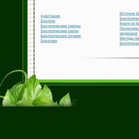
История б
Адаптация
Биологиче
Биологи
Книги по б
Биологические законы
Латинские
Биологические циклы
медицине
Биологическое оружие
Методы би
Биоэтика
Биологиче