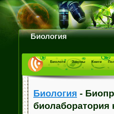
Биология
Биологи
Законы
Книги
По
Биология
- Биопр
биолаборатория 