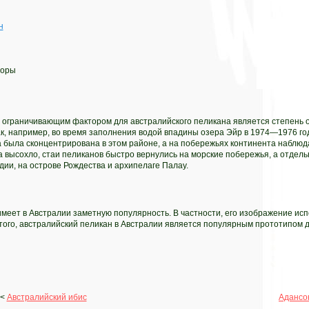
н
торы
ограничивающим фактором для австралийского пеликана является степень 
к, например, во время заполнения водой впадины озера Эйр в 1974—1976 го
а была сконцентрирована в этом районе, а на побережьях континента наблю
а высохло, стаи пеликанов быстро вернулись на морские побережья, а отдель
ии, на острове Рождества и архипелаге Палау.
меет в Австралии заметную популярность. В частности, его изображение исп
того, австралийский пеликан в Австралии является популярным прототипом д
<<
Австралийский ибис
Адансо