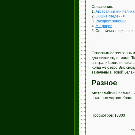
Оглавление:
1.
Австралийский пелика
2.
Общие сведения
3.
Распространение
4.
Миграции
5. Ограничивающие фак
Основным естественным 
для жизни водоемами. Та
австралийского пеликан
Когда же озеро Эйр снов
замечены в Новой Зеланд
Разное
Австралийский пеликан и
почтовых марках. Кроме 
Просмотров: 13303
<