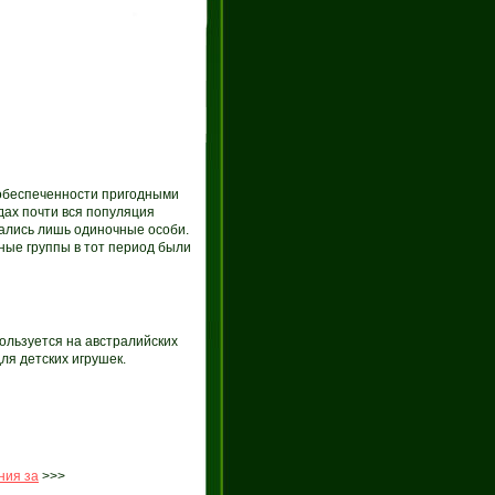
обеспеченности пригодными
дах почти вся популяция
дались лишь одиночные особи.
ные группы в тот период были
ользуется на австралийских
ля детских игрушек.
ния за
>>>