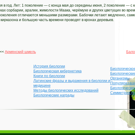
я в год. Лет: 1 поколение — с конца мая до середины июня, 2 поколение — с к
ках сорбарии, аралии, жимолости Маака, черёмухе и других цветущих во врем
поколения отличаются меньшими размерами. Бабочки летают медленно, самки
кирказона и большую часть времени проводят в кронах деревьев.
<<
Армянский шмель
Бало
История биологии
Биологическо
Биологическая кибернетика
Биологически
Книги по биологии
Организмы
Латинские фразы и выражения в биологии и
Популяризаци
медицине
Биологически
Методы биологических исследований
Симметрия (б
Биологические награды