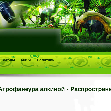
Законы
Книги
Политика
Атрофанеура алкиной - Распростран