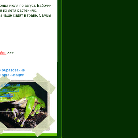
онца июля по август. Бабочки
я их лета растениях.
 чаще сидят в траве. Самцы
бан
>>>
е образование
е организации
я биологии
е процессы
иология)