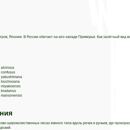
тров, Япония. В России обитает на юго-западе Приморья. Как залётный вид в
 alcinous
 confusus
s yakushimana
s loochooana
 miyakoensis
s bradanus
s mansonensis
ния
ово-широколиственных лесах южного типа вдоль речек и ручьев, где произра
урский.