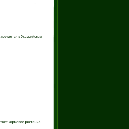
стречается в Уссурийском
стает кормовое растение