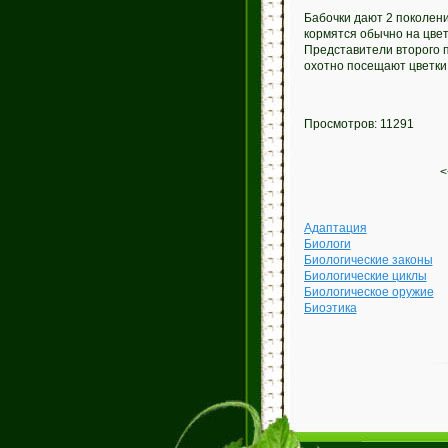
Бабочки дают 2 поколени
кормятся обычно на цвет
Представители второго 
охотно посещают цветки 
Просмотров: 11291
<
Адаптация
Биологи
Биологические законы
Биологические циклы
Биологическое оружие
Биоэтика