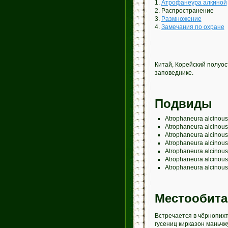
1.
Атрофанеура алкиной
2. Распространение
3.
Размножение
4.
Замечания по охране
Китай, Корейский полуос
заповеднике.
Подвиды
Atrophaneura alcinous
Atrophaneura alcinous
Atrophaneura alcinou
Atrophaneura alcinou
Atrophaneura alcinous
Atrophaneura alcinou
Atrophaneura alcinou
Местообита
Встречается в чёрнопихт
гусениц кирказон маньчж