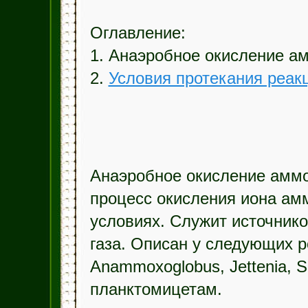
Оглавление:
1. Анаэробное окисление а
2.
Условия протекания реак
Анаэробное окисление амм
процесс окисления иона ам
условиях. Служит источнико
газа. Описан у следующих ро
Anammoxoglobus, Jettenia, S
планктомицетам.