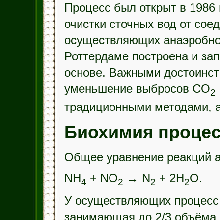
Процесс был открыт в 1986 
очистки сточных вод от сое
осуществляющих анаэробное
Роттердаме построена и зап
основе. Важными достоинст
уменьшение выбросов CO
2
традиционными методами, а
Биохимия процес
Общее уравнение реакций а
NH
+ NO
→ N
+ 2H
O.
4
2
2
2
У осуществляющих процесс 
занимающая до 2/3 объёма 