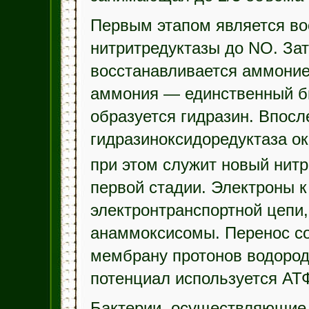
Первым этапом является во
нитритредуктазы до NO. За
восстанавливается аммоние
аммония — единственный би
образуется гидразин. Впос
гидразиноксидоредуктаза ок
при этом служит новый нит
первой стадии. Электроны к
электронтранспортной цепи
анаммоксисомы. Перенос со
мембрану протонов водоро
потенциал используется АТ
Бактерии, осуществляющие