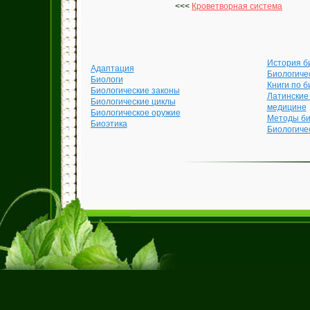
<<<
Кроветворная система
История б
Адаптация
Биологиче
Биологи
Книги по б
Биологические законы
Латинские
Биологические циклы
медицине
Биологическое оружие
Методы би
Биоэтика
Биологиче