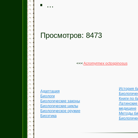
…
Просмотров: 8473
<<<
Acromyrmex octospinosus
История б
Адаптация
Биологиче
Биологи
Книги по б
Биологические законы
Латинские
Биологические циклы
медицине
Биологическое оружие
Методы би
Биоэтика
Биологиче